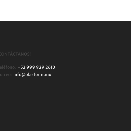
CONTÁCTANOS!
eléfono:
+52 999 929 2610
orreo:
info@plasform.mx