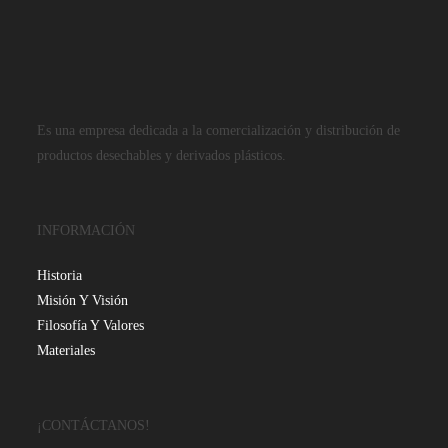
Es una empresa dedicada a la comercialización y distribución de
productos desechables y derivados plásticos.
INFORMACIÓN
Historia
Misión Y Visión
Filosofía Y Valores
Materiales
¡CONTÁCTANOS!