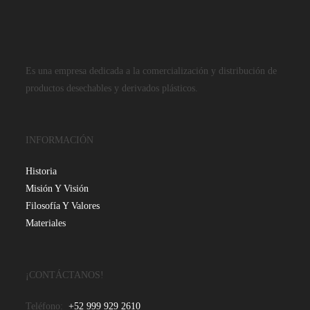
Es una empresa dedicada a la comercialización y distribución de
productos desechables y derivados plásticos.
INFORMACIÓN
Historia
Misión Y Visión
Filosofía Y Valores
Materiales
¡CONTÁCTANOS!
Teléfono:
+52 999 929 2610