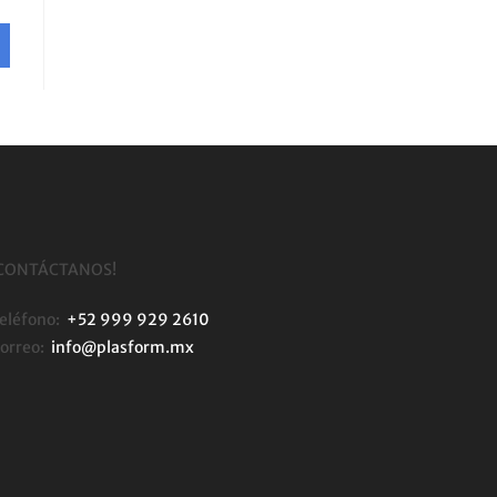
CONTÁCTANOS!
eléfono:
+52 999 929 2610
orreo:
info@plasform.mx