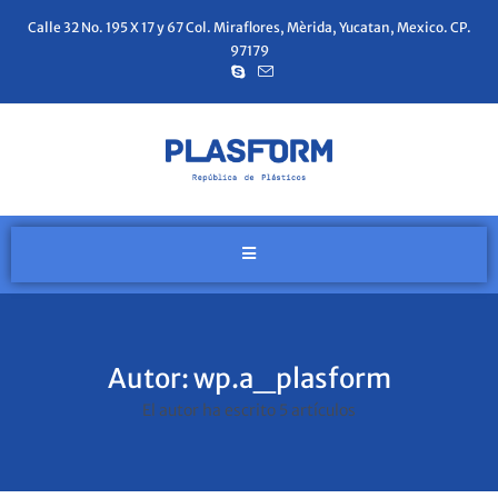
Calle 32 No. 195 X 17 y 67 Col. Miraflores, Mèrida, Yucatan, Mexico. CP.
97179
Autor:
wp.a_plasform
El autor ha escrito 5 artículos