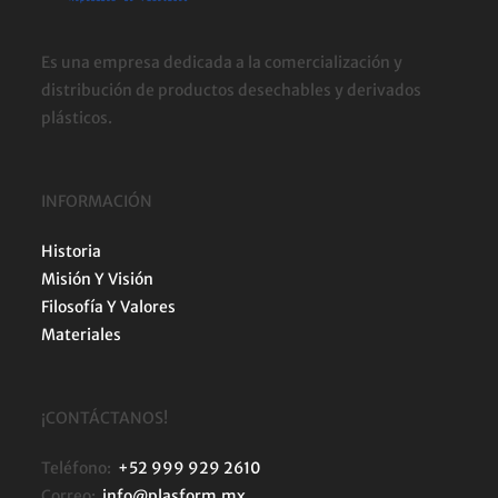
Es una empresa dedicada a la comercialización y
distribución de productos desechables y derivados
plásticos.
INFORMACIÓN
Historia
Misión Y Visión
Filosofía Y Valores
Materiales
¡CONTÁCTANOS!
Teléfono:
+52 999 929 2610
Correo:
info@plasform.mx